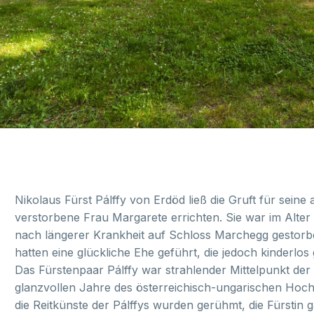
Nikolaus Fürst Pálffy von Erdöd ließ die Gruft für seine 
verstorbene Frau Margarete errichten. Sie war im Alte
nach längerer Krankheit auf Schloss Marchegg gestorb
hatten eine glückliche Ehe geführt, die jedoch kinderlos
Das Fürstenpaar Pálffy war strahlender Mittelpunkt der 
glanzvollen Jahre des österreichisch-ungarischen Hoch
die Reitkünste der Pálffys wurden gerühmt, die Fürstin g