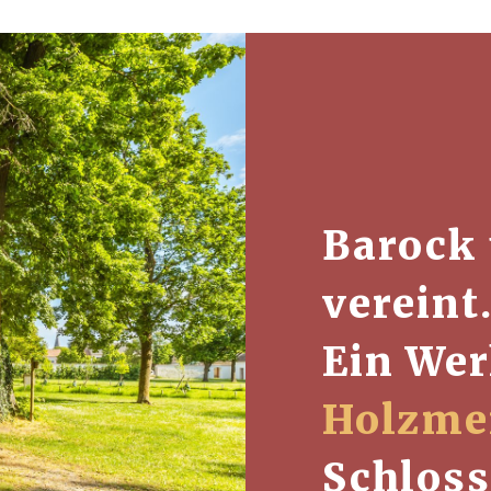
Barock
vereint
Ein We
Holzme
Schlos