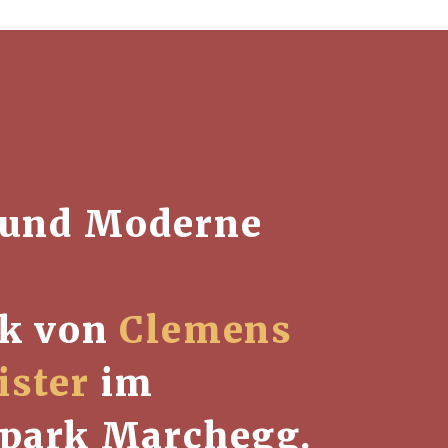
 und Moderne
.
rk von
Clemens
ister
im
spark Marchegg.